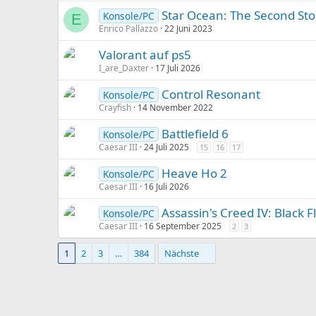
Star Ocean: The Second Sto
Konsole/PC
E
Enrico Pallazzo
22 Juni 2023
Valorant auf ps5
I_are_Daxter
17 Juli 2026
Control Resonant
Konsole/PC
Crayfish
14 November 2022
Battlefield 6
Konsole/PC
Caesar III
24 Juli 2025
15
16
17
Heave Ho 2
Konsole/PC
Caesar III
16 Juli 2026
Assassin's Creed IV: Black 
Konsole/PC
Caesar III
16 September 2025
2
3
1
2
3
…
384
Nächste