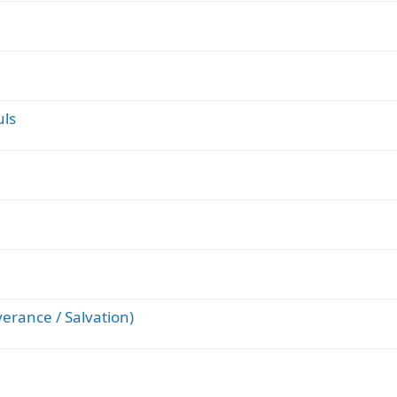
uls
rance / Salvation)