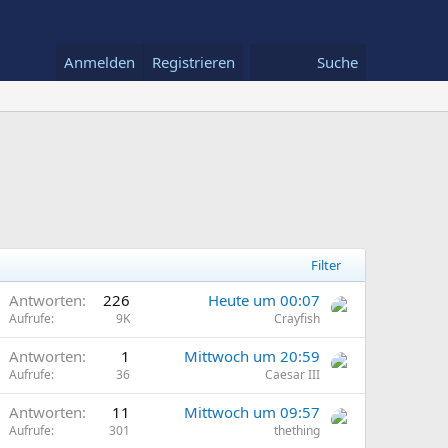
Anmelden
Registrieren
Suche
Filter
Antworten
226
Heute um 00:07
Aufrufe
9K
Crayfish
Antworten
1
Mittwoch um 20:59
Aufrufe
36
Caesar III
Antworten
11
Mittwoch um 09:57
Aufrufe
301
thething