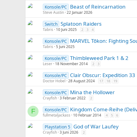
Beast of Reincarnation
Konsole/PC
Steve Austin
22 Januar 2026
Splatoon Raiders
Switch
Tabris
10 Juni 2025
2
3
4
MARVEL Tōkon: Fighting So
Konsole/PC
Tabris
5 Juni 2025
Thimbleweed Park 1 & 2
Konsole/PC
Leser
18 November 2014
2
3
Clair Obscur: Expedition 33
Konsole/PC
Doctor Hobel
28 August 2024
17
18
19
Mina the Hollower
Konsole/PC
Crayfish
3 Februar 2022
2
Kingdom Come-Reihe (Delive
Konsole/PC
F
fullmetaljackass
10 Februar 2014
4
5
6
God of War Laufey
Playstation 5
Crayfish
3 Juni 2026
2