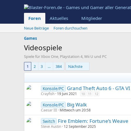
Foren
Aktuelles
Mitglieder
Neue Beiträge
Foren durchsuchen
Games
Videospiele
Spiele für Xbox One, Playstation 4, Wii U und PC
1
2
3
…
384
Nächste
Grand Theft Auto 6 - GTA VI
Konsole/PC
Crayfish
19 Juni 2021
10
11
12
Big Walk
Konsole/PC
Caesar III
Mittwoch um 20:58
Fire Emblem: Fortune’s Weave
Switch
Steve Austin
12 September 2025