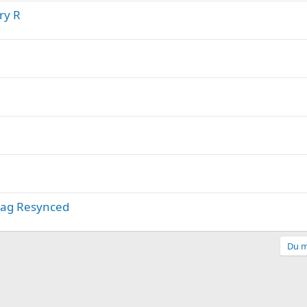
ry R
Flag Resynced
Du m