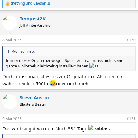
thething
und
Caesar III
R
e
a
Tempest2K
k
t
JeffMinterVerehrer
i
o
n
8 Mai 2025
#130
e
n
Thr4wn schrieb:
:
Immer dieses Gejammer wegen Speicher - man muss nicht seine
ganze Bibliothek gleichzeitig installiert haben
Doch, muss man, alles bis zur Orginal xbox. Also bei mir
wahrscheinlich 500tb
oder noch mehr
Steve Austin
Blasters Bester
9 Mai 2025
#131
Das wird so gut werden. Noch 381 Tage