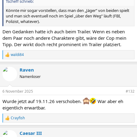
Tscheff schrieb:
Könnte mir sogar vorstellen, dass man den „Jäger“ von beiden spielt
und man sich eventuell noch im Spiel „über den Weg“ läuft (FBI,
Polizist, whatever).
Den Gedanken hatte ich auch beim Trailer. Wenn es neben
dem Paar noch andere Charaktere gibt, wäre der Cop mein
Tipp. Der wirkt doch recht prominent im Trailer platziert.
waldi84
R
e
a
Raven
k
t
Namenloser
i
o
n
6 November 2025
#132
e
Wurde jetzt auf 19.11.26 verschoben.
n
War aber eh
:
eigentlich erwartbar.
Crayfish
R
e
a
Caesar III
k