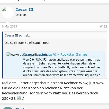
Caesar III
Oh Noes
6 Mai 2025
#122
Caesar III schrieb:
Die Seite zum Spiel is auch neu
Grand Theft Auto VI – Rockstar Games
Vice City, USA. Für Jason und Lucia war schon immer klar,
dass sie im Leben schlechte Karten haben. Aber als ein
simples krummes Ding schiefläuft, finden sie sich auf der
dunkelsten Seite des sonnigsten Ortes in ganz Amerika
wieder. Inmitten einer kriminellen Verschwörung, die sich
über den...
Mal detaillierter angeschaut jetzt am Rechner. Wow, just wow.
www.rockstargames.com
Ob da die Base Konsolen reichen? Nicht von der
Rechenleistung, sondern vom Platz her. Das werden doch
250+GB