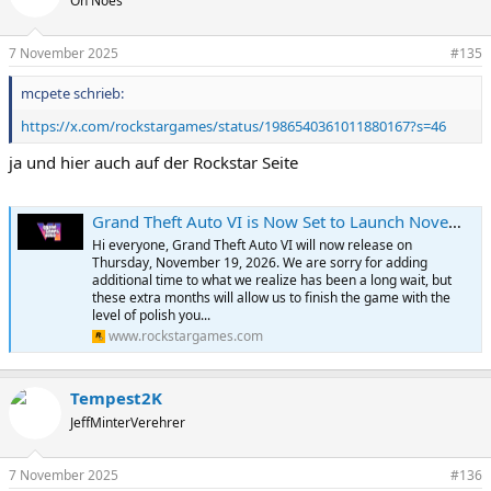
Oh Noes
i
o
n
7 November 2025
#135
e
n
mcpete schrieb:
:
https://x.com/rockstargames/status/1986540361011880167?s=46
ja und hier auch auf der Rockstar Seite
Grand Theft Auto VI is Now Set to Launch November 19, 2026 - Rockstar Games
Hi everyone, Grand Theft Auto VI will now release on
Thursday, November 19, 2026. We are sorry for adding
additional time to what we realize has been a long wait, but
these extra months will allow us to finish the game with the
level of polish you...
www.rockstargames.com
Tempest2K
JeffMinterVerehrer
7 November 2025
#136