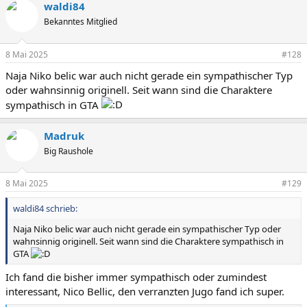
waldi84
k
t
Bekanntes Mitglied
i
o
n
8 Mai 2025
#128
e
Naja Niko belic war auch nicht gerade ein sympathischer Typ
n
:
oder wahnsinnig originell. Seit wann sind die Charaktere
sympathisch in GTA
Madruk
Big Raushole
8 Mai 2025
#129
waldi84 schrieb:
Naja Niko belic war auch nicht gerade ein sympathischer Typ oder
wahnsinnig originell. Seit wann sind die Charaktere sympathisch in
GTA
Ich fand die bisher immer sympathisch oder zumindest
interessant, Nico Bellic, den verranzten Jugo fand ich super.