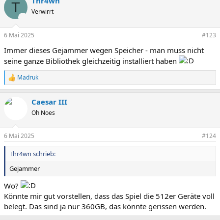
Thr4wn
T
Verwirrt
6 Mai 2025
#123
Immer dieses Gejammer wegen Speicher - man muss nicht
seine ganze Bibliothek gleichzeitig installiert haben
Madruk
R
e
a
Caesar III
k
t
Oh Noes
i
o
n
6 Mai 2025
#124
e
n
Thr4wn schrieb:
:
Gejammer
Wo?
Könnte mir gut vorstellen, dass das Spiel die 512er Geräte voll
belegt. Das sind ja nur 360GB, das könnte gerissen werden.