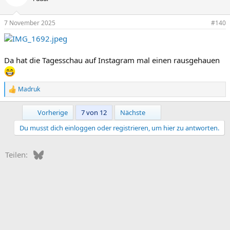
i
o
n
7 November 2025
#140
e
n
:
Da hat die Tagesschau auf Instagram mal einen rausgehauen
Madruk
R
e
a
Erste
Letzte
Vorherige
7 von 12
Nächste
k
t
Du musst dich einloggen oder registrieren, um hier zu antworten.
i
o
n
Bluesky
WhatsApp
E-Mail
Teilen:
e
n
: