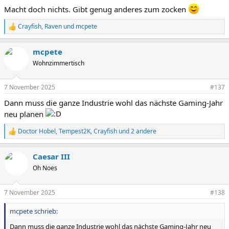
Macht doch nichts. Gibt genug anderes zum zocken
Crayfish
,
Raven
und
mcpete
R
e
a
mcpete
k
t
Wohnzimmertisch
i
o
n
7 November 2025
#137
e
Dann muss die ganze Industrie wohl das nächste Gaming-Jahr
n
:
neu planen
Doctor Hobel
,
Tempest2K
,
Crayfish
und 2 andere
R
e
a
Caesar III
k
t
Oh Noes
i
o
n
7 November 2025
#138
e
n
mcpete schrieb:
:
Dann muss die ganze Industrie wohl das nächste Gaming-Jahr neu