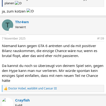
planen
ja, zum kotzen
Thr4wn
T
Verwirrt
7 November 2025
#139
Niemand kann gegen GTA 6 antreten und da mit positiver
Bilanz rauskommen, die einzige Chance wäre nur, wenn es
brutal flopt, aber das wird eher nicht passieren.
Da kannst du noch so überzeugt von deinem Spiel sein, gegen
den Hype kann man nur verlieren. Mir würde spontan kein
einziges Spiel einfallen, dass mit nem neuen Teil ne Chance
hätte
Doctor Hobel
,
waldi84
und
Caesar III
R
e
a
Crayfish
k
t
Fuddl