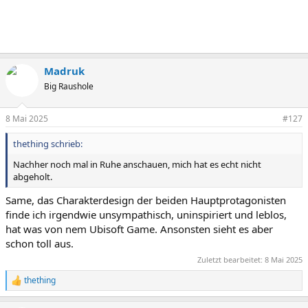
Madruk
Big Raushole
8 Mai 2025
#127
thething schrieb:
Nachher noch mal in Ruhe anschauen, mich hat es echt nicht
abgeholt.
Same, das Charakterdesign der beiden Hauptprotagonisten
finde ich irgendwie unsympathisch, uninspiriert und leblos,
hat was von nem Ubisoft Game. Ansonsten sieht es aber
schon toll aus.
Zuletzt bearbeitet:
8 Mai 2025
thething
R
e
a