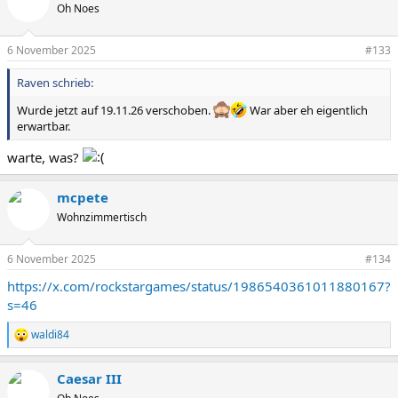
t
Oh Noes
i
o
n
6 November 2025
#133
e
n
Raven schrieb:
:
Wurde jetzt auf 19.11.26 verschoben.
War aber eh eigentlich
erwartbar.
warte, was?
mcpete
Wohnzimmertisch
6 November 2025
#134
https://x.com/rockstargames/status/1986540361011880167?
s=46
waldi84
R
e
a
Caesar III
k
t