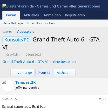
Foren
Aktuelles
Anmelden
Mitglieder
Registrieren
Neue Beiträge
Foren durchsuchen
Games
Videospiele
Grand Theft Auto 6 - GTA
Konsole/PC
VI
E
E
Crayfish
19 Juni 2021
r
r
Grand Theft Auto 6 - GTA VI online bestellen
s
s
t
t
e
e
Erste
Letzte
Vorherige
7 von 12
Nächste
l
l
l
l
Tempest2K
e
t
JeffMinterVerehrer
r
a
m
6 Mai 2025
#121
Schaut super aus. Echt top