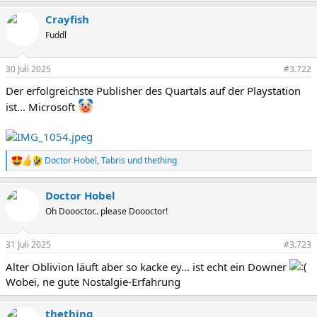
Crayfish
Fuddl
30 Juli 2025
#3.722
Der erfolgreichste Publisher des Quartals auf der Playstation
ist… Microsoft
Doctor Hobel
,
Tabris
und
thething
R
e
a
Doctor Hobel
k
t
Oh Doooctor.. please Doooctor!
i
o
n
31 Juli 2025
#3.723
e
Alter Oblivion läuft aber so kacke ey... ist echt ein Downer
n
:
Wobei, ne gute Nostalgie-Erfahrung
thething