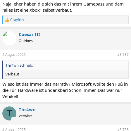
Naja, eher haben die sich das mit ihrem Gamepass und dem
"alles ist eine Xbox" selbst verbaut.
Crayfish
R
e
a
Caesar III
k
t
Oh Noes
i
o
n
4 August 2025
#3.737
e
n
Thr4wn schrieb:
:
verbaut
Wieso ist das immer das narrativ? Micro
soft
wollte den Fuß in
die Tür. Hardware ist undankbar! Schon immer. Das war nur
Vehikel!
Thr4wn
T
Verwirrt
4 August 2025
#3.738