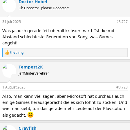
Doctor Hobel
Oh Doooctor.. please Doooctor!
31 Juli 2025
#3.727
Was ja auch gerade fett überall kritisiert wird. Ist die mit
Abstand schlechteste Generation von Sony, was Games
angeht!
thething
R
e
a
Tempest2K
k
t
JeffMinterVerehrer
i
o
n
1 August 2025
#3.728
e
Also, man kann viel sagen, aber Microsoft hat durchaus auch
n
:
einige Games herausgebracht die es sich lohnt zu zocken. Und
wie man sieht, tun das gerade mehr Leute auf der Playstation
als gedacht.
Crayfish