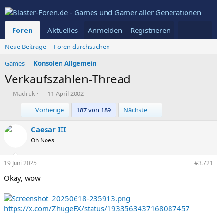
Foren
Aktuelles
Anmelden
Mitglieder
Registrieren
Neue Beiträge
Foren durchsuchen
Games
Konsolen Allgemein
Verkaufszahlen-Thread
E
E
Madruk
11 April 2002
r
r
Erste
Letzte
Vorherige
187 von 189
Nächste
s
s
t
t
e
e
Caesar III
l
l
Oh Noes
l
l
e
t
r
a
19 Juni 2025
#3.721
m
Okay, wow
https://x.com/ZhugeEX/status/1933563437168087457