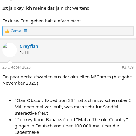
Ist ja okay, ich meine das ja nicht wertend.
Exklusiv Titel gehen halt einfach nicht
Caesar III
R
e
a
Crayfish
k
t
Fuddl
i
o
n
26 Oktober 2025
#3.739
e
Ein paar Verkaufszahlen aus der aktuellen M!Games (Ausgabe
n
:
November 2025):
"Clair Obscur: Expedition 33" hat sich inzwischen über 5
Millionen mal verkauft, was mich sehr für Sandfall
Interactive freut
"Donkey Kong Bananza" und "Mafia: The old Country"
gingen in Deutschland über 100.000 mal über die
Ladentheke