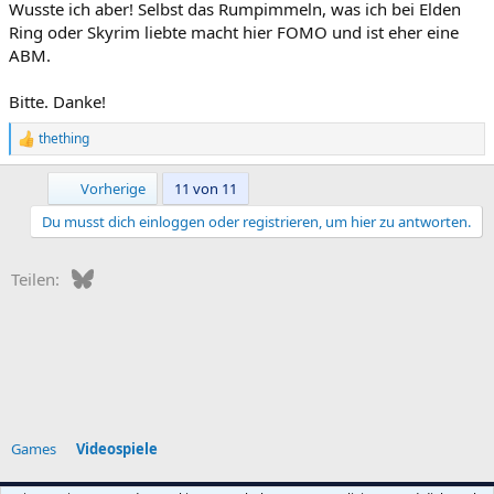
Wusste ich aber! Selbst das Rumpimmeln, was ich bei Elden
Ring oder Skyrim liebte macht hier FOMO und ist eher eine
ABM.
Bitte. Danke!
thething
R
e
a
Erste
Vorherige
11 von 11
k
t
Du musst dich einloggen oder registrieren, um hier zu antworten.
i
o
n
Bluesky
WhatsApp
E-Mail
Teilen:
e
n
:
Games
Videospiele