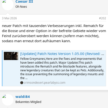
Caesar III
Oh Noes
3 Mai 2026
#202
neuer Patch mit tausenden Verbesserungen inkl. Rematch für
die Bosse und einer Option in der befreite Gebiete wieder vom
Feind zurückerobert werden können (sofern man möchte),
sodass man erneut dort aufräumen kann.
[Updates] Patch Notes Version 1.05.00 (Revised: 2026/05/02) | Crimson Desert
Fellow Greymanes,Here are the fixes and improvements that
have been added this patch. Major UpdatesThis patch
introduces the Rematch and Re-blockade features, alongside
new legendary creatures that can be kept as Pets. Additionally,
the issue preventing the summoning of legendary mounts and
the ...
crimsondesert.pearlabyss.com
waldi84
Bekanntes Mitglied