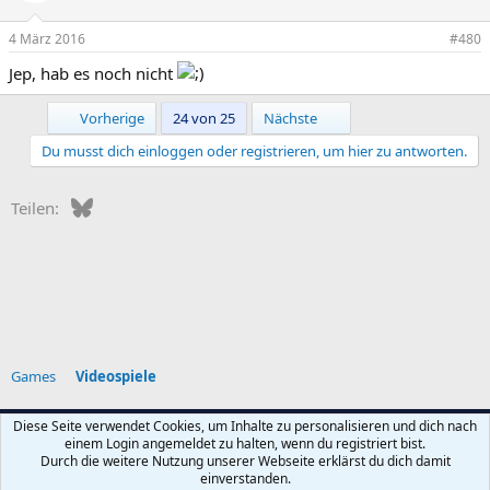
4 März 2016
#480
Jep, hab es noch nicht
Erste
Letzte
Vorherige
24 von 25
Nächste
Du musst dich einloggen oder registrieren, um hier zu antworten.
Bluesky
WhatsApp
E-Mail
Teilen:
Games
Videospiele
Diese Seite verwendet Cookies, um Inhalte zu personalisieren und dich nach
einem Login angemeldet zu halten, wenn du registriert bist.
Nutzungsbedingungen
Datenschutz
Hilfe und Impressum
Start
Durch die weitere Nutzung unserer Webseite erklärst du dich damit
R
einverstanden.
S