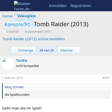
Anmelden
Registrieren
Games
Videospiele
Tomb Raider (2013)
Konsole/PC
E
E
Crayfish
6 Dezember 2010
r
r
Tomb Raider (2013) online bestellen
s
s
t
t
e
e
Erste
Letzte
Vorherige
24 von 25
Nächste
l
l
l
l
Turbo
e
t
nicht kompatibel
r
a
m
1 Februar 2014
#461
Mog schrieb:
die Spielstunden
Sieht man die im Spiel?