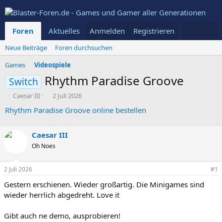
Foren
Aktuelles
Anmelden
Mitglieder
Registrieren
Neue Beiträge
Foren durchsuchen
Games
Videospiele
Rhythm Paradise Groove
Switch
E
E
Caesar III
2 Juli 2026
r
r
Rhythm Paradise Groove online bestellen
s
s
t
t
e
e
Caesar III
l
l
Oh Noes
l
l
e
t
r
a
2 Juli 2026
#1
m
Gestern erschienen. Wieder großartig. Die Minigames sind
wieder herrlich abgedreht. Love it
Gibt auch ne demo, ausprobieren!