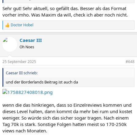
Sehr gut! Sehr aktuell, so gefällt das. Besser als das Format
vorher imho. Was Maxim da will, check ich aber noch nicht.
Doctor Hobel
R
e
a
Caesar III
k
t
Oh Noes
i
o
n
25 September 2025
#648
e
n
Caesar III schrieb:
:
und der Borderlands Beitrag ist auch da
wenn die das hinkriegen, dass so Einzelreviews kommen und
dieses Level halten, dann kommt da mehr bei rum und kostet
weniger. So würde sich das sicher sogar tragen. Nach einem
Tag 70k is stark. Sonstige Folgen hatten meist so 170-250k
views nach Monaten.