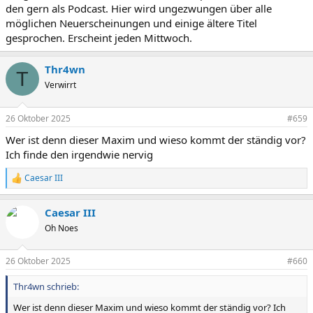
den gern als Podcast. Hier wird ungezwungen über alle
möglichen Neuerscheinungen und einige ältere Titel
gesprochen. Erscheint jeden Mittwoch.
Thr4wn
T
Verwirrt
26 Oktober 2025
#659
Wer ist denn dieser Maxim und wieso kommt der ständig vor?
Ich finde den irgendwie nervig
Caesar III
R
e
a
Caesar III
k
t
Oh Noes
i
o
n
26 Oktober 2025
#660
e
n
Thr4wn schrieb:
:
Wer ist denn dieser Maxim und wieso kommt der ständig vor? Ich