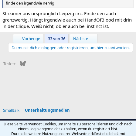
finde den irgendwie nervig
Streamer aus ursprünglich Leipzig iirc. Finde den auch
grenzwertig. Hängt irgendwie auch bei HandOfBlood mit drin
in der Clique. Weiß nicht, ob er auch bei instinct ist.
Erste
Letzte
Vorherige
33 von 36
Nächste
Du musst dich einloggen oder registrieren, um hier zu antworten.
Bluesky
WhatsApp
E-Mail
Teilen:
Smalltalk
Unterhaltungsmedien
Diese Seite verwendet Cookies, um Inhalte zu personalisieren und dich nach
einem Login angemeldet zu halten, wenn du registriert bist.
Nutzungsbedingungen
Datenschutz
Hilfe und Impressum
Start
Durch die weitere Nutzung unserer Webseite erklärst du dich damit