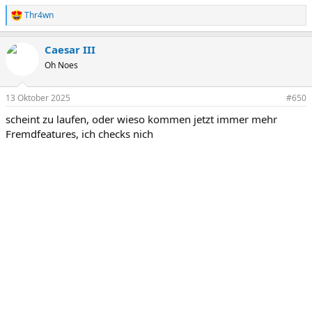
Thr4wn
R
e
a
Caesar III
k
t
Oh Noes
i
o
n
13 Oktober 2025
#650
e
scheint zu laufen, oder wieso kommen jetzt immer mehr
n
:
Fremdfeatures, ich checks nich