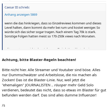
Caesar III schrieb:
Anhang anzeigen 5869
wenn die das hinkriegen, dass so Einzelreviews kommen und dieses
Level halten, dann kommt da mehr bei rum und kostet weniger. So
würde sich das sicher sogar tragen. Nach einem Tag 70k is stark.
Sonstige Folgen hatten meist so 170-250k views nach Monaten.
edit: wusste gar nicht, dass John nen Twitch Kanal hat. das is
natürlich auch geil, das so als Zweitverwertung zu verwenden.
Achtung, bitte Blaster-Regeln beachten!
Bitte nicht hier. Alle Streamer und Youtuber sind böse. Alles
nur Dummschwätzer und Arbeitslose, die nix machen als
Zocken! Das ist die Blaster-Linie. Nur, weil jetzt die
"ehemaligen" JOURNALISTEN ..
räusper
mehr Geld Solo
verdienen, bedeutet das nicht, dass so etwas im Blaster für gut
befunden werden darf. Das sind alles dumme Influenzer!
/s