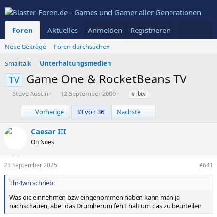
Foren
Aktuelles
Anmelden
Mitglieder
Registrieren
Neue Beiträge
Foren durchsuchen
Smalltalk
Unterhaltungsmedien
Game One & RocketBeans TV
TV
E
E
S
Steve Austin
12 September 2006
#rbtv
r
r
c
s
s
h
Erste
Letzte
Vorherige
33 von 36
Nächste
t
t
l
e
e
a
Caesar III
l
l
g
Oh Noes
l
l
w
e
t
o
r
a
r
23 September 2025
#641
m
t
e
Thr4wn schrieb:
Was die einnehmen bzw eingenommen haben kann man ja
nachschauen, aber das Drumherum fehlt halt um das zu beurteilen