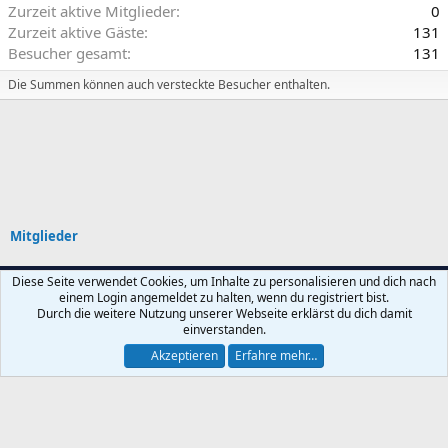
Zurzeit aktive Mitglieder
0
Zurzeit aktive Gäste
131
Besucher gesamt
131
Die Summen können auch versteckte Besucher enthalten.
Mitglieder
Diese Seite verwendet Cookies, um Inhalte zu personalisieren und dich nach
einem Login angemeldet zu halten, wenn du registriert bist.
Nutzungsbedingungen
Datenschutz
Hilfe und Impressum
Start
Durch die weitere Nutzung unserer Webseite erklärst du dich damit
R
einverstanden.
S
S
Akzeptieren
Erfahre mehr…
®
Community platform by XenForo
© 2010-2025 XenForo Ltd.