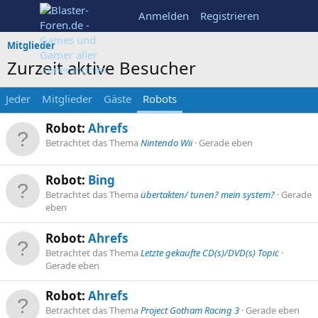
Anmelden
Registrieren
Mitglieder
Zurzeit aktive Besucher
Jeder
Mitglieder
Gäste
Robots
Robot:
Ahrefs
Betrachtet das Thema
Nintendo Wii
Gerade eben
Robot:
Bing
Betrachtet das Thema
übertakten/ tunen? mein system?
Gerade
eben
Robot:
Ahrefs
Betrachtet das Thema
Letzte gekaufte CD(s)/DVD(s) Topic
Gerade eben
Robot:
Ahrefs
Betrachtet das Thema
Project Gotham Racing 3
Gerade eben