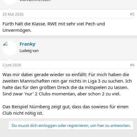
i
o
n
26 Mai 2026
#5
e
Fürth hält die Klasse. RWE mit sehr viel Pech und
n
:
Unvermögen.
Franky
Ludwig van
2 Juni 2026
#6
Was mir dabei gerade wieder so einfällt: Für mich haben die
zweiten Mannschaften rein gar nichts in Liga 3 zu suchen. Ich
halte das für den größten Dreck die da mitspielen zu lassen.
Sind zwar 'nur' 2 Clubs momentan, aber schon 2 zu viel.
Das Beispiel Nürnberg zeigt gut, dass das sowieso für einen
Club nicht nötig ist.
Du musst dich einloggen oder registrieren, um hier zu antworten.