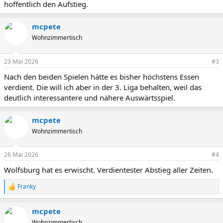
hoffentlich den Aufstieg.
mcpete
Wohnzimmertisch
23 Mai 2026
#3
Nach den beiden Spielen hätte es bisher höchstens Essen
verdient. Die will ich aber in der 3. Liga behalten, weil das
deutlich interessantere und nähere Auswärtsspiel.
mcpete
Wohnzimmertisch
26 Mai 2026
#4
Wolfsburg hat es erwischt. Verdientester Abstieg aller Zeiten.
Franky
R
e
a
mcpete
k
t
Wohnzimmertisch