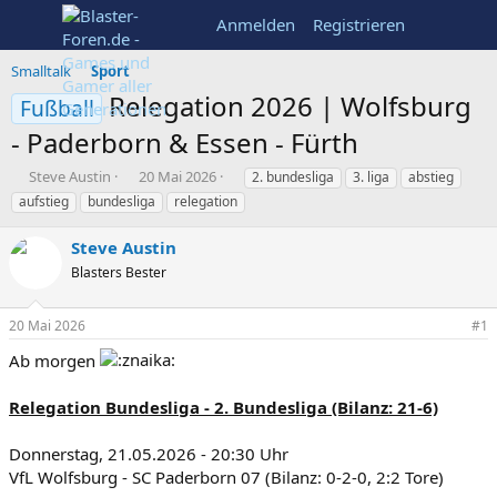
Anmelden
Registrieren
Smalltalk
Sport
Relegation 2026 | Wolfsburg
Fußball
- Paderborn & Essen - Fürth
E
E
S
Steve Austin
20 Mai 2026
2. bundesliga
3. liga
abstieg
r
r
c
aufstieg
bundesliga
relegation
s
s
h
t
t
l
Steve Austin
e
e
a
Blasters Bester
l
l
g
l
l
w
e
t
o
20 Mai 2026
#1
r
a
r
m
t
Ab morgen
e
Relegation Bundesliga - 2. Bundesliga (Bilanz: 21-6)
Donnerstag, 21.05.2026 - 20:30 Uhr
VfL Wolfsburg - SC Paderborn 07 (Bilanz: 0-2-0, 2:2 Tore)