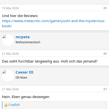
19 Mai 2026
#5
Und hier die Reviews:
https://www.metacritic.com/game/yoshi-and-the-mysterious-
book/
mcpete
Wohnzimmertisch
21 Mai 2026
#6
Das sieht furchtbar langweilig aus. Holt sich das jemand?
Caesar III
Oh Noes
21 Mai 2026
#7
Nein. Eben genau deswegen
Crayfish
R