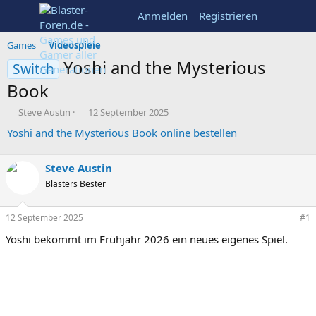
Anmelden
Registrieren
Games
Videospiele
Yoshi and the Mysterious
Switch
Book
E
E
Steve Austin
12 September 2025
r
r
Yoshi and the Mysterious Book online bestellen
s
s
t
t
e
e
Steve Austin
l
l
Blasters Bester
l
l
e
t
r
a
12 September 2025
#1
m
Yoshi bekommt im Frühjahr 2026 ein neues eigenes Spiel.