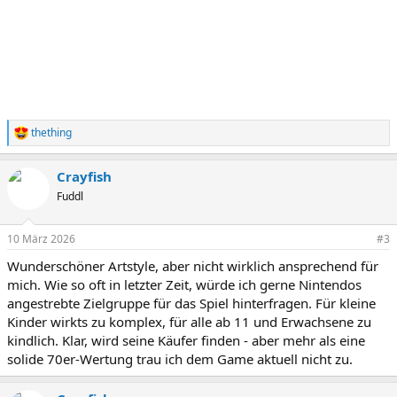
thething
R
e
a
Crayfish
k
t
Fuddl
i
o
n
10 März 2026
#3
e
Wunderschöner Artstyle, aber nicht wirklich ansprechend für
n
:
mich. Wie so oft in letzter Zeit, würde ich gerne Nintendos
angestrebte Zielgruppe für das Spiel hinterfragen. Für kleine
Kinder wirkts zu komplex, für alle ab 11 und Erwachsene zu
kindlich. Klar, wird seine Käufer finden - aber mehr als eine
solide 70er-Wertung trau ich dem Game aktuell nicht zu.