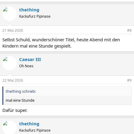
e
a
thething
k
t
Kackafurz Pipinase
i
o
n
21 Mai 2026
#8
e
Selbst Schuld, wunderschöner Titel, heute Abend mit den
n
:
Kindern mal eine Stunde gespielt.
Caesar III
Oh Noes
22 Mai 2026
#9
thething schrieb:
mal eine Stunde
Dafür super.
thething
Kackafurz Pipinase