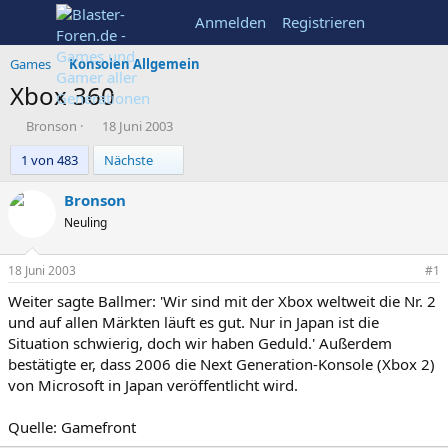
Anmelden
Registrieren
Games
Konsolen Allgemein
Xbox 360
E
E
Bronson
18 Juni 2003
r
r
Letzte
1 von 483
Nächste
s
s
t
t
e
e
Bronson
l
l
Neuling
l
l
e
t
r
a
18 Juni 2003
#1
m
Weiter sagte Ballmer: 'Wir sind mit der Xbox weltweit die Nr. 2
und auf allen Märkten läuft es gut. Nur in Japan ist die
Situation schwierig, doch wir haben Geduld.' Außerdem
bestätigte er, dass 2006 die Next Generation-Konsole (Xbox 2)
von Microsoft in Japan veröffentlicht wird.
Quelle: Gamefront