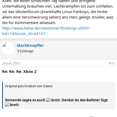
Allen, die einen schlechten Tag hatten und dringend
Unterhaltung brauchen inkl. Lachkrämpfen bis zum Umfallen,
sei das Idiotenforum (krankhafte Linux-Fanboys, die hinter
allem eine Verschwörung sehen) ans Herz gelegt. Knüller, was
die für Kommentare ablassen.
http://www.heise.de/newsticker/foren/go.shtml?
list=1&forum_id=44167
MarkKnopfler
´il Schlongo
24 Juni 2003
#15
Re: Re: Re: Xbox 2
Original geschrieben von Gaara
Nintendo sagte es auch
Denkst du das Ballmer lügt