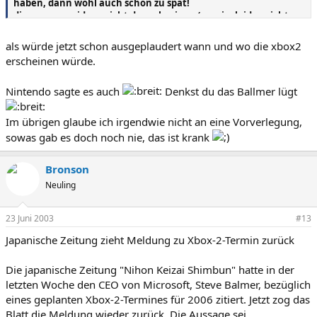
haben, dann wohl auch schon zu spät!
die aussage widerspricht der voherigen (wweiss leider nicht
mehr von wem sie kam), dass sony bei der nächsten konsole
keine 12 monate vorsprung ausbauen könne.
als würde jetzt schon ausgeplaudert wann und wo die xbox2
erscheinen würde.
Nintendo sagte es auch
Denkst du das Ballmer lügt
Im übrigen glaube ich irgendwie nicht an eine Vorverlegung,
sowas gab es doch noch nie, das ist krank
Bronson
Neuling
23 Juni 2003
#13
Japanische Zeitung zieht Meldung zu Xbox-2-Termin zurück
Die japanische Zeitung "Nihon Keizai Shimbun" hatte in der
letzten Woche den CEO von Microsoft, Steve Balmer, bezüglich
eines geplanten Xbox-2-Termines für 2006 zitiert. Jetzt zog das
Blatt die Meldung wieder zurück. Die Aussage sei