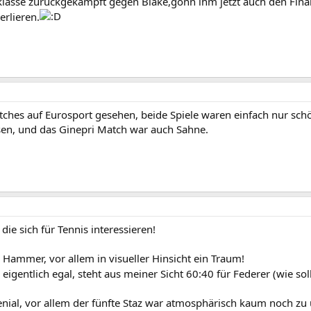
a klasse zurückgekämpft gegen Blake,gönn ihm jetzt auch den Fina
erlieren.
atches auf Eurosport gesehen, beide Spiele waren einfach nur sc
en, und das Ginepri Match war auch Sahne.
die sich für Tennis interessieren!
 Hammer, vor allem in visueller Hinsicht ein Traum!
eigentlich egal, steht aus meiner Sicht 60:40 für Federer (wie so
nial, vor allem der fünfte Staz war atmosphärisch kaum noch zu 