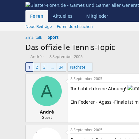
Foren
Aktuelles
Mitglieder
Neue Beiträge
Foren durchsuchen
Smalltalk
Sport
Das offizielle Tennis-Topic
E
E
André
8 September 2005
r
r
1
2
3
…
34
Nächste
s
s
t
t
e
e
8 September 2005
A
l
l
Ihr habt eh keine Ahnung!
l
l
e
t
r
a
Ein Federer - Agassi-Finale ist 
m
André
Guest
8 September 2005