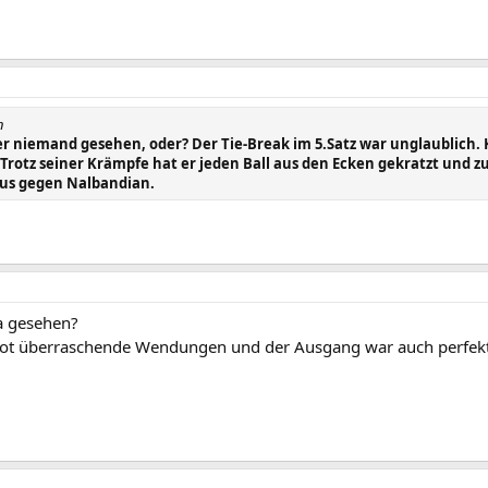
n
ier niemand gesehen, oder? Der Tie-Break im 5.Satz war unglaublich.
 Trotz seiner Krämpfe hat er jeden Ball aus den Ecken gekratzt und z
Aus gegen Nalbandian.
va gesehen?
bot überraschende Wendungen und der Ausgang war auch perfek