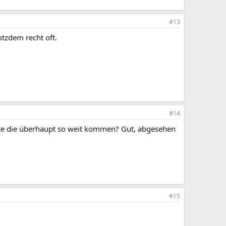
#13
otzdem recht oft.
#14
nnte die überhaupt so weit kommen? Gut, abgesehen
#15