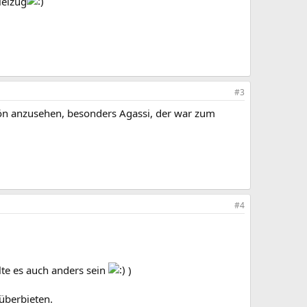
leizug
#3
hön anzusehen, besonders Agassi, der war zum
#4
llte es auch anders sein
)
überbieten.